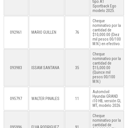
tipo A1
Sportback Ego
modelo 2025.
Cheque
nominativo por la
cantidad de
092961
MARIO GUILLEN
76
$10,000.00 (Diez
mil pesos 00/100
M.N.) en efectivo.
Cheque
nominativo por la
cantidad de
093983
ISSAM SANTANA
35
$15,000.00
(Quince mil
pesos 00/100
M.N.)
Automóvil
Hyundai GRAND
095797
WALTER PINALES
11
i10 HB, versión GL
MT, modelo 2026.
Cheque
nominativo por la
cantidad de
095996
ELVA RODRIGUEZ
91