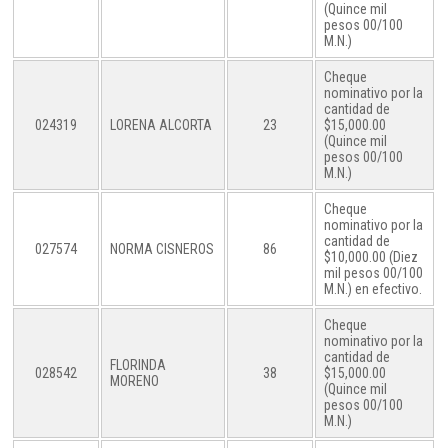
(Quince mil
pesos 00/100
M.N.)
Cheque
nominativo por la
cantidad de
024319
LORENA ALCORTA
23
$15,000.00
(Quince mil
pesos 00/100
M.N.)
Cheque
nominativo por la
cantidad de
027574
NORMA CISNEROS
86
$10,000.00 (Diez
mil pesos 00/100
M.N.) en efectivo.
Cheque
nominativo por la
cantidad de
FLORINDA
028542
38
$15,000.00
MORENO
(Quince mil
pesos 00/100
M.N.)