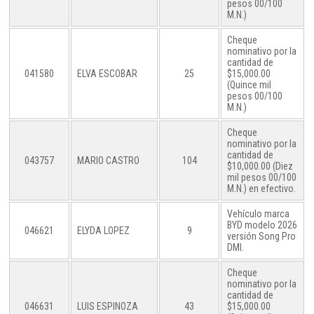
pesos 00/100
M.N.)
Cheque
nominativo por la
cantidad de
041580
ELVA ESCOBAR
25
$15,000.00
(Quince mil
pesos 00/100
M.N.)
Cheque
nominativo por la
cantidad de
043757
MARIO CASTRO
104
$10,000.00 (Diez
mil pesos 00/100
M.N.) en efectivo.
Vehículo marca
BYD modelo 2026
046621
ELYDA LOPEZ
9
versión Song Pro
DMI.
Cheque
nominativo por la
cantidad de
046631
LUIS ESPINOZA
43
$15,000.00