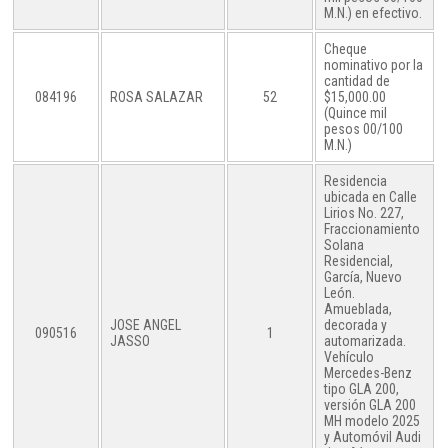
M.N.) en efectivo.
Cheque
nominativo por la
cantidad de
084196
ROSA SALAZAR
52
$15,000.00
(Quince mil
pesos 00/100
M.N.)
Residencia
ubicada en Calle
Lirios No. 227,
Fraccionamiento
Solana
Residencial,
García, Nuevo
León.
Amueblada,
JOSE ANGEL
decorada y
090516
1
JASSO
automarizada.
Vehículo
Mercedes-Benz
tipo GLA 200,
versión GLA 200
MH modelo 2025
y Automóvil Audi