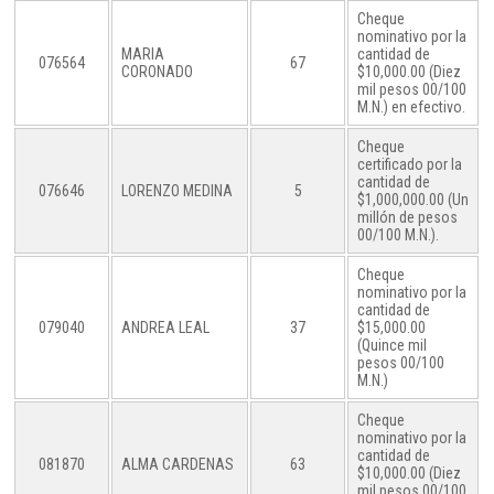
Cheque
nominativo por la
MARIA
cantidad de
076564
67
CORONADO
$10,000.00 (Diez
mil pesos 00/100
M.N.) en efectivo.
Cheque
certificado por la
cantidad de
076646
LORENZO MEDINA
5
$1,000,000.00 (Un
millón de pesos
00/100 M.N.).
Cheque
nominativo por la
cantidad de
079040
ANDREA LEAL
37
$15,000.00
(Quince mil
pesos 00/100
M.N.)
Cheque
nominativo por la
cantidad de
081870
ALMA CARDENAS
63
$10,000.00 (Diez
mil pesos 00/100