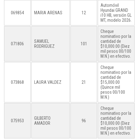
Automóvil
Hyundai GRAND
069854
MARIA ARENAS
12
i10 HB, versión GL
MT, modelo 2026.
Cheque
nominativo por la
SAMUEL
cantidad de
071806
101
RODRIGUEZ
$10,000.00 (Diez
mil pesos 00/100
M.N.) en efectivo.
Cheque
nominativo por la
cantidad de
073868
LAURA VALDEZ
21
$15,000.00
(Quince mil
pesos 00/100
M.N.)
Cheque
nominativo por la
GILBERTO
cantidad de
075953
96
AMADOR
$10,000.00 (Diez
mil pesos 00/100
M.N.) en efectivo.