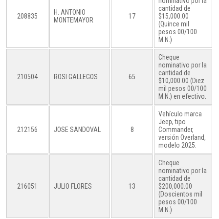
nominativo por la
cantidad de
H. ANTONIO
208835
17
$15,000.00
MONTEMAYOR
(Quince mil
pesos 00/100
M.N.)
Cheque
nominativo por la
cantidad de
210504
ROSI GALLEGOS
65
$10,000.00 (Diez
mil pesos 00/100
M.N.) en efectivo.
Vehículo marca
Jeep, tipo
212156
JOSE SANDOVAL
8
Commander,
versión Overland,
modelo 2025.
Cheque
nominativo por la
cantidad de
216051
JULIO FLORES
13
$200,000.00
(Doscientos mil
pesos 00/100
M.N.)