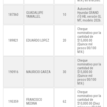
M.N.) en efectivo.
Automóvil
GUADALUPE
Hyundai GRAND
187360
10
YAMALLEL
i10 HB, versión GL
MT, modelo 2026.
Cheque
nominativo por la
cantidad de
189821
EDUARDO LOPEZ
20
$15,000.00
(Quince mil
pesos 00/100
M.N.)
Cheque
nominativo por la
cantidad de
190916
MAURICIO GARZA
30
$15,000.00
(Quince mil
pesos 00/100
M.N.)
Cheque
nominativo por la
FRANCISCO
cantidad de
195359
62
MEDINA
$10,000.00 (Diez