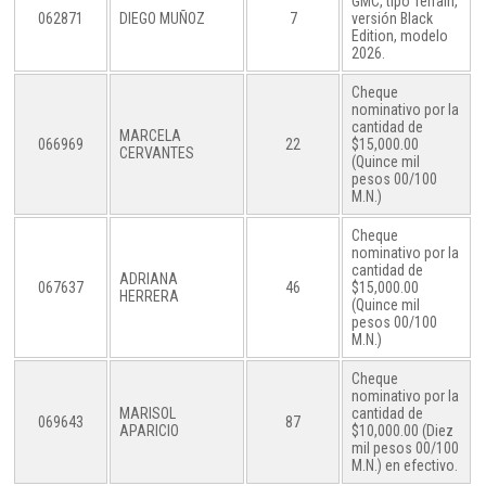
GMC, tipo Terrain,
062871
DIEGO MUÑOZ
7
versión Black
Edition, modelo
2026.
Cheque
nominativo por la
cantidad de
MARCELA
066969
22
$15,000.00
CERVANTES
(Quince mil
pesos 00/100
M.N.)
Cheque
nominativo por la
cantidad de
ADRIANA
067637
46
$15,000.00
HERRERA
(Quince mil
pesos 00/100
M.N.)
Cheque
nominativo por la
MARISOL
cantidad de
069643
87
APARICIO
$10,000.00 (Diez
mil pesos 00/100
M.N.) en efectivo.