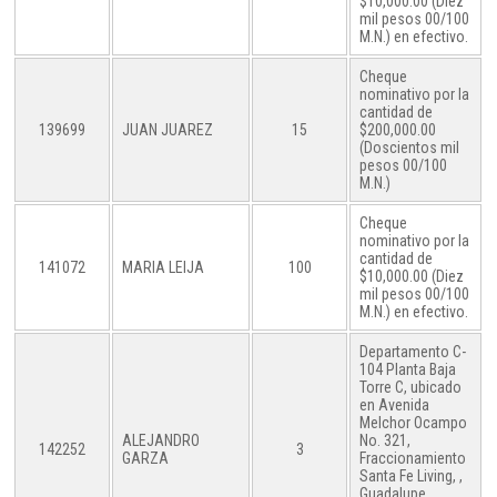
$10,000.00 (Diez
mil pesos 00/100
M.N.) en efectivo.
Cheque
nominativo por la
cantidad de
139699
JUAN JUAREZ
15
$200,000.00
(Doscientos mil
pesos 00/100
M.N.)
Cheque
nominativo por la
cantidad de
141072
MARIA LEIJA
100
$10,000.00 (Diez
mil pesos 00/100
M.N.) en efectivo.
Departamento C-
104 Planta Baja
Torre C, ubicado
en Avenida
Melchor Ocampo
ALEJANDRO
No. 321,
142252
3
GARZA
Fraccionamiento
Santa Fe Living, ,
Guadalupe,