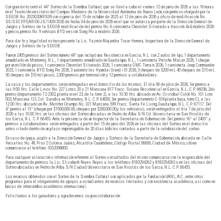
Con gran éxito cerró el 44° Sorteo de la Siembra Cultural, que se llevó a cabo el viernes 12 de junio de 2026 a las 16 horas
en el Teatro Universitario del Campus Mederos de la Universidad Autónoma de Nuevo León, con permiso otorgado por la
SEGOB No. 20250208PS09 con vigencia del 15 de octubre de 2025 al 12 de junio de 2026 y oficio de modificación No.
SG/SSCPPSAR/DGJS/1429/2026 de fecha 04 de junio de 2026 en el que se autoriza por parte de la Dirección General de
Juegos y Sorteos de la SEGOB modificación del premio No. 6 camioneta Chevrolet Silverado a tracción 4x4, modelo 2026
y precio, premio No. 9 vehículo BYD versión Song Pro a modelo 2026.
Para dar fe y legalidad estuvo presente la Lic. Yazmín Alejandra Tovar Herrera, Inspectora de la Dirección General de
Juegos y Sorteos de la SEGOB.
Fueron 2405 premios del Sorteo número 44° que incluyó una Residencia en García, N.L. con 2 autos de lujo, 1 departamento
amueblado en Monterrey, N.L., 1 departamento amueblado en Guadalupe, N.L., 1 camioneta Porsche Macan 2026, 1 cheque
por un millón de pesos, 1 camioneta Chevrolet Silverado 2026, 1 camioneta GMC Terrain 2026, 1 camioneta Jeep Commander
2025, 1 camioneta BYD Song Pro 2026, 3 automóviles Hyundai Grand i10 2026, 3 cheques de $200 mil, 40 cheques de $15 mil,
50 cheques de $10 mil pesos, 2,300 premios por terminación y 12 premios a colaboradores.
La casa y los departamentos serán entregadas en el domicilio de los mismos. El día 06 de julio de 2026, 1er premio a
las 9:00 Hrs. Calle Lirios No. 227 Lotes 20 y 21 Manzana 817 Fracc. Solana Residencial en García, N.L., C.P. 66036, 2do
premio (departamento T2-2302, planta nivel 23, de la torre 2), a las 10:30 Hrs. ubicado en Av. Cristobal Colón No. 101 Lote
003, Manzana 121, Col. Sarabia en Monterrey, N.L. C.P. 64000, 3er. premio (departamento C-104 planta baja, torre C), a las
12:00 Hrs. ubicado en Av. Melchor Ocampo No. 321 Manzana 599 Fracc. Santa Fe Living, Guadalupe, N.L. C.P. 67117. Del
4° premio al 15° (cheque por $1’000,000.00, cheques por $200,000.00,y los vehículos), serán entregados el día 7 de julio del
2026 a las 10:00 Hrs. en las oficinas del Sorteo ubicadas en Pedro de Alba S/N Cd. Universitaria en San Nicolás de
los Garza, N.L. C.P. 66455. Ante la presencia de un Inspector de la Secretaría de Gobernación. Del premio 16° al 2405° y
premios a colaboradores serán entregados a partir del 15 de junio del 2026 en las oficinas del Sorteo, en el domicilio
antes citado dentro de un plazo improrrogable de 20 días hábiles contados a partir de la celebración del sorteo.
En caso de queja, acudir a la Dirección General de Juegos y Sorteos de la Secretaría de Gobernación, ubicada en: Calle
Versalles No. 49, Piso 2 Colonia Juárez, Alcaldía Cuauhtémoc, Código Postal 06600, Ciudad de México, o bien
comunicarse al teléfono: 5552098800.
Para cualquier aclaración o información referente al Sorteo o resultados del mismo comunicarse con la responsable del
departamento de premios la Lic. Elizabeth Reyes Reyes a los teléfonos 8183294262 y 8183294263 o en las oficinas del
Sorteo ubicadas en Pedro de Alba S/N Ciudad Universitaria en San Nicolás de los Garza, N.L. C.P. 66455.
Los recursos obtenidos con el Sorteo de la Siembra Cultural son aplicados por la Fundación UANL, A.C., entre otros
programas para el otorgamiento de apoyos a estudiantes de recursos limitados y con excelencia académica, así como en
becas de intercambio académico internacional.
Felicitamos a los ganadores y agradecemos su gran colaboración.