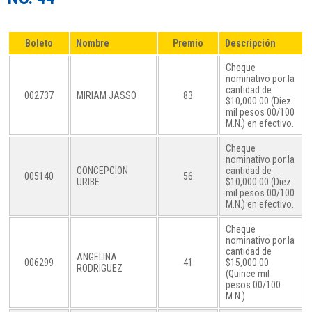
Boleto
Nombre
Premio
Descripción
Cheque
nominativo por la
cantidad de
002737
MIRIAM JASSO
83
$10,000.00 (Diez
mil pesos 00/100
M.N.) en efectivo.
Cheque
nominativo por la
CONCEPCION
cantidad de
005140
56
URIBE
$10,000.00 (Diez
mil pesos 00/100
M.N.) en efectivo.
Cheque
nominativo por la
cantidad de
ANGELINA
006299
41
$15,000.00
RODRIGUEZ
(Quince mil
pesos 00/100
M.N.)